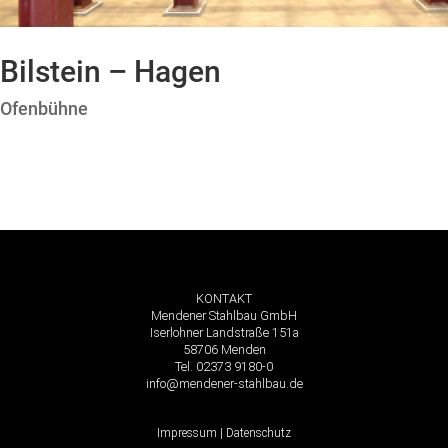
Bilstein – Hagen
Ofenbühne
KONTAKT
Mendener Stahlbau GmbH
Iserlohner Landstraße 151a
58706 Menden
Tel. 02373 9180-0
info@mendener-stahlbau.de
Impressum
|
Datenschutz