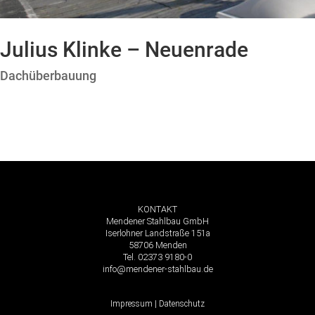
Julius Klinke – Neuenrade
Dachüberbauung
KONTAKT
Mendener Stahlbau GmbH
Iserlohner Landstraße 151a
58706 Menden
Tel. 02373 9180-0
info@mendener-stahlbau.de
Impressum
|
Datenschutz